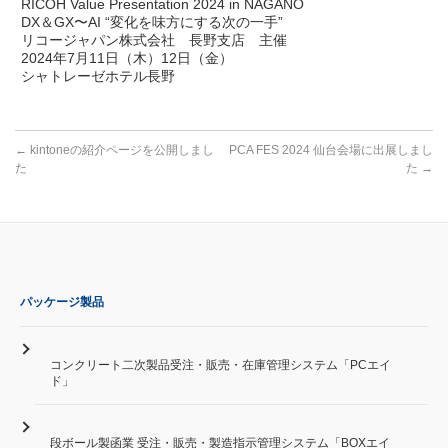
RICOH Value Presentation 2024 in NAGANO
DX＆GX〜AI “変化を味方にする次の一手”
リコージャパン株式会社 長野支店 主催
2024年7月11日（木）12日（金）
シャトレーゼホテル長野
←
kintoneの紹介ページを公開しまし
PCA FES 2024 仙台会場に出展しまし
た
た
→
パッケージ製品
コンクリート二次製品受注・販売・在庫管理システム「PCエイ
ド」
段ボール製函業 受注・販売・製造指示管理システム「BOXエイ