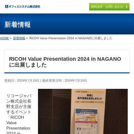
×
資料請求・お問い合わせ
新着情報
パッケージ製品
PACKAGE
HOME
»
新着情報
»
RICOH Value Presentation 2024 in NAGANOに出展しました
PCA連携システム開発
PCA PACKAGE ADD ON
RICOH Value Presentation 2024 in NAGANO
オリジナル製品
に出展しました
ORIGINAL
投稿日 : 2024年7月19日
最終更新日時 : 2024年7月19日
導入までの流れ
FLOW
リコージャパ
取扱製品
ン株式会社長
PRODUCT
野支店が主催
するイベント
「RICOH
サポート
Value
SUPPORT
Presentation
2024 in