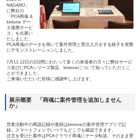
会社案内
NAGANO」
COMPANY
に弊社の
「PCA商魂 &
kintone デー
タ連携サービ
ス」を出展い
たしました。
PCA商魂のデータを用いて案件管理と受注入力をする様子を実際
にデモンストレーションしました。
7月11,12日の2日間にわたって多くの来場者の方々に弊社サービ
ス並びにPCAシリーズ製品、kintoneについて知っていただくこ
とができました。
ご来場いただいた皆様に感謝申し上げます。
展示概要 「商魂に案件管理を追加しません
か」
営業活動中の商談記録や進捗はkintoneの案件管理アプリで記
録。スマートフォンでいつでもどこでも確認できます。
注文を受けた案件はPCAクラウド商魂にデータ転送。そのまま受