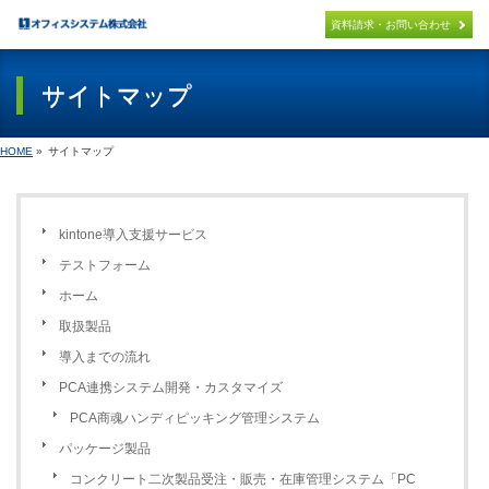
×
資料請求・お問い合わせ
サイトマップ
パッケージ製品
PACKAGE
HOME
»
サイトマップ
PCA連携システム開発
PCA PACKAGE ADD ON
オリジナル製品
kintone導入支援サービス
ORIGINAL
テストフォーム
ホーム
導入までの流れ
FLOW
取扱製品
導入までの流れ
取扱製品
PRODUCT
PCA連携システム開発・カスタマイズ
PCA商魂ハンディピッキング管理システム
サポート
パッケージ製品
SUPPORT
コンクリート二次製品受注・販売・在庫管理システム「PC