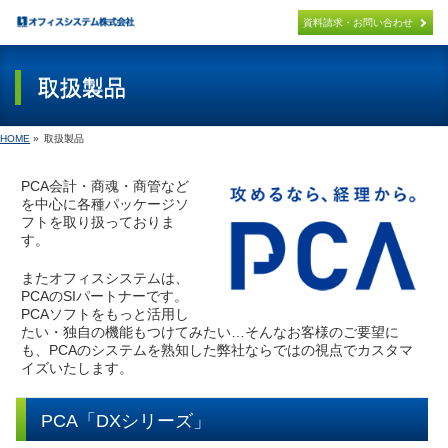
×
資料請求・お問い合わせ
取扱製品
パッケージ製品
PACKAGE
HOME
»
取扱製品
PCA連携システム開発
PCA PACKAGE ADD ON
PCA会計・商魂・商管など
を中心に各種パッケージソ
オリジナル製品
フトを取り扱っておりま
ORIGINAL
す。
導入までの流れ
またオフィスシステムは、
FLOW
PCAのSIパートナーです。
PCAソフトをもっと活用し
たい・独自の機能もつけてみたい…そんなお客様のご要望に
取扱製品
も、PCAのシステムを熟知した弊社ならではの視点でカスタマ
PRODUCT
イズいたします。
サポート
SUPPORT
PCA「DXシリーズ」