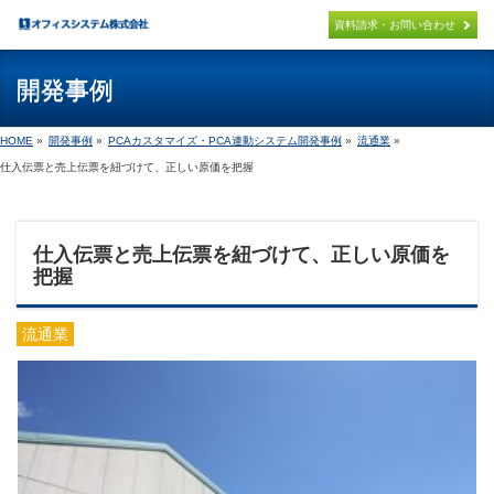
×
資料請求・お問い合わせ
開発事例
パッケージ製品
PACKAGE
HOME
»
開発事例
»
PCAカスタマイズ・PCA連動システム開発事例
»
流通業
»
PCA連携システム開発
仕入伝票と売上伝票を紐づけて、正しい原価を把握
PCA PACKAGE ADD ON
オリジナル製品
仕入伝票と売上伝票を紐づけて、正しい原価を
ORIGINAL
把握
導入までの流れ
FLOW
流通業
取扱製品
PRODUCT
サポート
SUPPORT