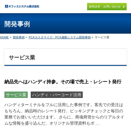
×
資料請求・お問い合わせ
開発事例
パッケージ製品
PACKAGE
HOME
»
開発事例
»
PCAカスタマイズ・PCA連動システム開発事例
»
サービス業
PCA連携システム開発
PCA PACKAGE ADD ON
サービス業
オリジナル製品
ORIGINAL
導入までの流れ
納品先へはハンディ持参。その場で売上・レシート発行
FLOW
サービス業
ハンディ・バーコード活用
取扱製品
PRODUCT
ハンディターミナルをフルに活用した事例です。客先での受注は
もちろん、納品時のレシート発行、ピッキングチェックと毎日の
サポート
業務でお使いいただけます。 さらに、商魂商管からのリアルタイ
SUPPORT
ムな情報を盛り込んだ、オリジナル管理資料もポ …